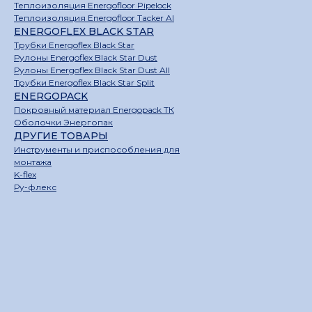
Теплоизоляция Energofloor Pipelock
Теплоизоляция Energofloor Tacker Al
ENERGOFLEX BLACK STAR
Трубки Energoflex Black Star
Рулоны Energoflex Black Star Dust
Рулоны Energoflex Black Star Dust All
Трубки Energoflex Black Star Split
ENERGOPACK
Покровный материал Energopack ТК
Оболочки Энергопак
ДРУГИЕ ТОВАРЫ
Инструменты и приспособления для
монтажа
K-flex
Ру-флекс