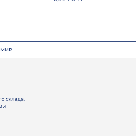
ОМИР
го склада,
ями