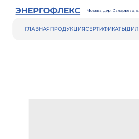
ЭНЕРГОФЛЕКС
Москва, дер. Саларьево, вл
ГЛАВНАЯ
ПРОДУКЦИЯ
СЕРТИФИКАТЫ
ДИЛ
ENERGOFLEX
ENERGOCELL HT
ACOUSTIC
Трубки Energocell HT
Рулоны Energocell HT
ENERGOFLEX VENT
ENERGOMAX
Трубки Energomax
Рулоны Energomax
ДРУГИЕ ТОВАРЫ
Инструменты и