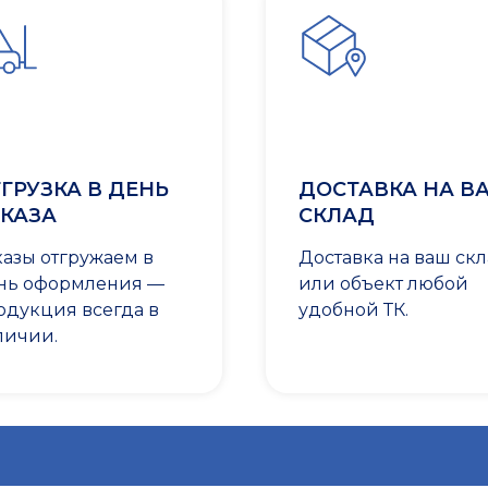
ГРУЗКА В ДЕНЬ
ДОСТАВКА НА В
КАЗА
СКЛАД
казы отгружаем в
Доставка на ваш ск
нь оформления —
или объект любой
одукция всегда в
удобной ТК.
личии.