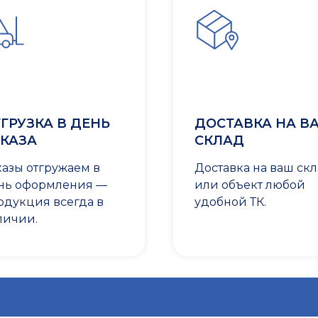
ГРУЗКА В ДЕНЬ
ДОСТАВКА НА В
КАЗА
СКЛАД
казы отгружаем в
Доставка на ваш ск
нь оформления —
или объект любой
одукция всегда в
удобной ТК.
личии.