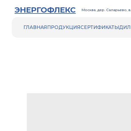
ЭНЕРГОФЛЕКС
Москва, дер. Саларьево, вл
ГЛАВНАЯ
ПРОДУКЦИЯ
СЕРТИФИКАТЫ
ДИЛ
ENERGOFLEX
ENERGOCELL HT
ACOUSTIC
Трубки Energocell HT
Рулоны Energocell HT
ENERGOFLEX VENT
ENERGOMAX
Трубки Energomax
Рулоны Energomax
ДРУГИЕ ТОВАРЫ
Инструменты и