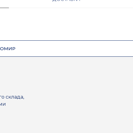
ЗОМИР
го склада,
ями