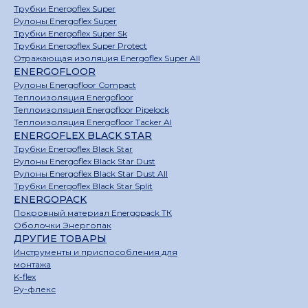
Трубки Energoflex Super
Рулоны Energoflex Super
Трубки Energoflex Super Sk
Трубки Energoflex Super Protect
Отражающая изоляция Energoflex Super All
ENERGOFLOOR
Рулоны Energofloor Compact
Теплоизоляция Energofloor
Теплоизоляция Energofloor Pipelock
Теплоизоляция Energofloor Tacker Al
ENERGOFLEX BLACK STAR
Трубки Energoflex Black Star
Рулоны Energoflex Black Star Dust
Рулоны Energoflex Black Star Dust All
Трубки Energoflex Black Star Split
ENERGOPACK
Покровный материал Energopack ТК
Оболочки Энергопак
ДРУГИЕ ТОВАРЫ
Инструменты и приспособления для
монтажа
K-flex
Ру-флекс