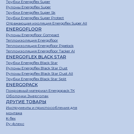
Трубки Energoflex Super
Рулоны Energoflex Super
Трубки Energoflex Super Sk
Трубки Energoflex Super Protect
Отражающая изоляция Energoflex Super All
ENERGOFLOOR
Рулоны Energofloor Compact
Теплоизоляция Energofloor
Теплоизоляция Energofloor Pipelock
Теплоизоляция Energofloor Tacker Al
ENERGOFLEX BLACK STAR
Трубки Energoflex Black Star
Рулоны Energoflex Black Star Dust
Рулоны Energoflex Black Star Dust All
Трубки Energoflex Black Star Split
ENERGOPACK
Покровный материал Energopack ТК
Оболочки Энергопак
ДРУГИЕ ТОВАРЫ
Инструменты и приспособления для
монтажа
K-flex
Ру-флекс