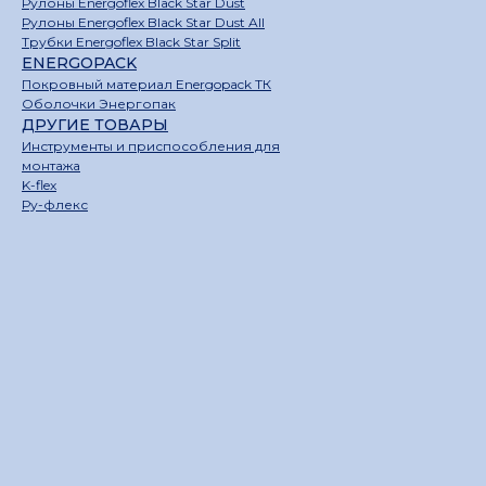
Рулоны Energoflex Black Star Dust
Рулоны Energoflex Black Star Dust All
Трубки Energoflex Black Star Split
ENERGOPACK
Покровный материал Energopack ТК
Оболочки Энергопак
ДРУГИЕ ТОВАРЫ
Инструменты и приспособления для
монтажа
K-flex
Ру-флекс