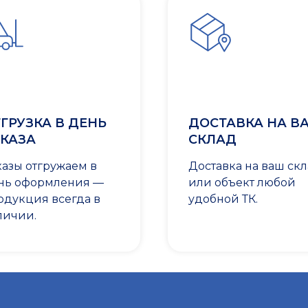
ГРУЗКА В ДЕНЬ
ДОСТАВКА НА В
КАЗА
СКЛАД
казы отгружаем в
Доставка на ваш ск
нь оформления —
или объект любой
одукция всегда в
удобной ТК.
личии.