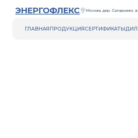
ЭНЕРГОФЛЕКС
Москва, дер. Саларьево, вл
ГЛАВНАЯ
ПРОДУКЦИЯ
СЕРТИФИКАТЫ
ДИЛ
ENERGOFLEX
ENERGOCELL HT
ACOUSTIC
Трубки Energocell HT
Рулоны Energocell HT
ENERGOFLEX VENT
ENERGOMAX
Трубки Energomax
Рулоны Energomax
ДРУГИЕ ТОВАРЫ
Инструменты и