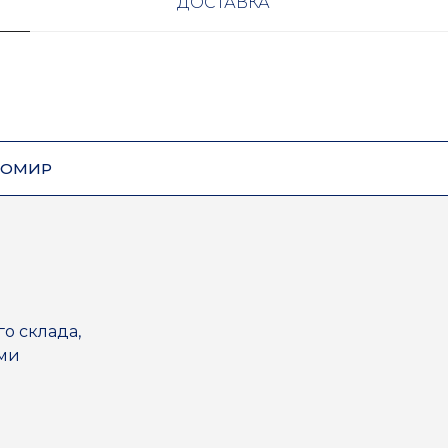
ДОСТАВКА
ЗОМИР
го склада,
ями