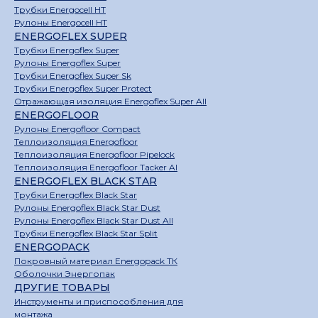
Трубки Energocell HT
Рулоны Energocell HT
ENERGOFLEX SUPER
Трубки Energoflex Super
Рулоны Energoflex Super
Трубки Energoflex Super Sk
Трубки Energoflex Super Protect
Отражающая изоляция Energoflex Super All
ENERGOFLOOR
Рулоны Energofloor Compact
Теплоизоляция Energofloor
Теплоизоляция Energofloor Pipelock
Теплоизоляция Energofloor Tacker Al
ENERGOFLEX BLACK STAR
Трубки Energoflex Black Star
Рулоны Energoflex Black Star Dust
Рулоны Energoflex Black Star Dust All
Трубки Energoflex Black Star Split
ENERGOPACK
Покровный материал Energopack ТК
Оболочки Энергопак
ДРУГИЕ ТОВАРЫ
Инструменты и приспособления для
монтажа