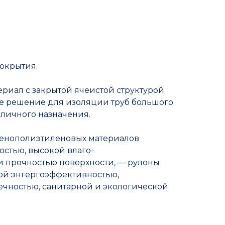
покрытия.
риал с закрытой ячеистой структурой
ое решение для изоляции труб большого
зличного назначения.
енополиэтиленовых материалов
остью, высокой влаго-
и прочностью поверхности, — рулоны
кой энгергоэффективностью,
ечностью, санитарной и экологической