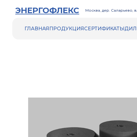
ЭНЕРГОФЛЕКС
Москва, дер. Саларьево, вл
ГЛАВНАЯ
ПРОДУКЦИЯ
СЕРТИФИКАТЫ
ДИЛ
ENERGOFLEX
ENERGOCELL HT
ACOUSTIC
Трубки Energocell HT
Рулоны Energocell HT
ENERGOFLEX VENT
ENERGOMAX
Трубки Energomax
Рулоны Energomax
ДРУГИЕ ТОВАРЫ
Инструменты и