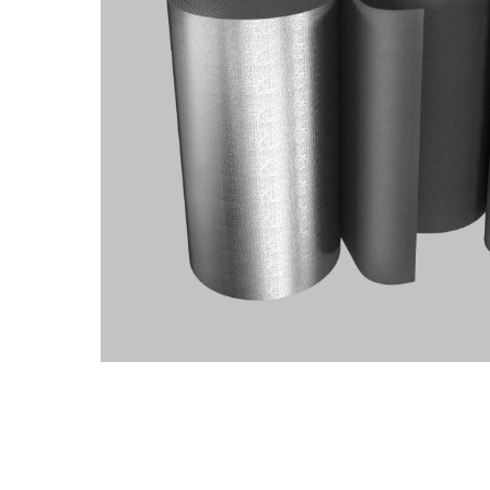
приспособления для
монтажа
K-flex
Ру-флекс