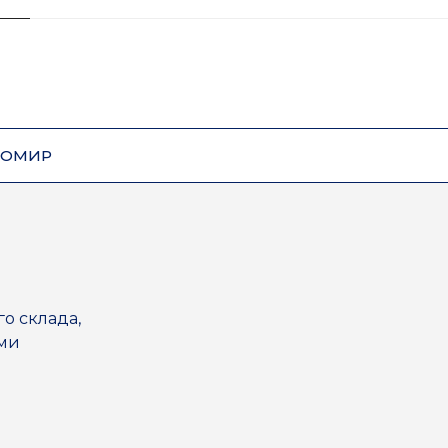
ЗОМИР
го склада,
ями