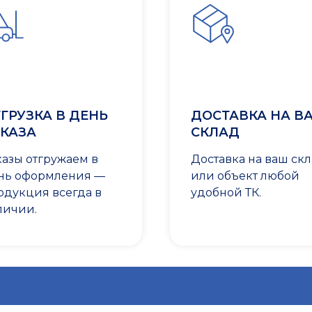
ГРУЗКА В ДЕНЬ
ДОСТАВКА НА В
КАЗА
СКЛАД
казы отгружаем в
Доставка на ваш ск
нь оформления —
или объект любой
одукция всегда в
удобной ТК.
личии.