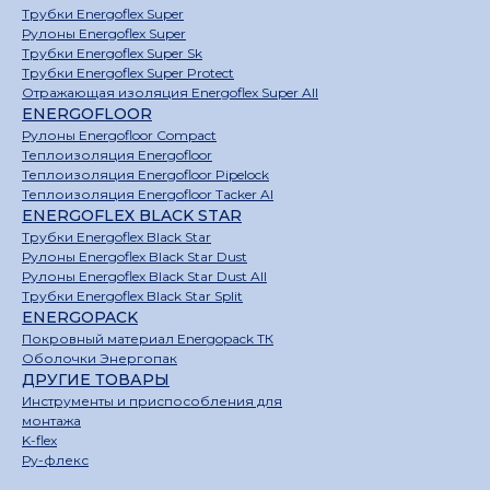
Трубки Energoflex Super
Рулоны Energoflex Super
Трубки Energoflex Super Sk
Трубки Energoflex Super Protect
Отражающая изоляция Energoflex Super All
ENERGOFLOOR
Рулоны Energofloor Compact
Теплоизоляция Energofloor
Теплоизоляция Energofloor Pipelock
Теплоизоляция Energofloor Tacker Al
ENERGOFLEX BLACK STAR
Трубки Energoflex Black Star
Рулоны Energoflex Black Star Dust
Рулоны Energoflex Black Star Dust All
Трубки Energoflex Black Star Split
ENERGOPACK
Покровный материал Energopack ТК
Оболочки Энергопак
ДРУГИЕ ТОВАРЫ
Инструменты и приспособления для
монтажа
K-flex
Ру-флекс