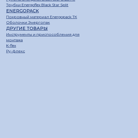
Трубки Energoflex Black Star Split
ENERGOPACK
Покровный материал Energopack ТК
Оболочки Энергопак
ДРУГИЕ ТОВАРЫ
Инструменты и приспособления для
монтажа
K-flex
Ру-флекс