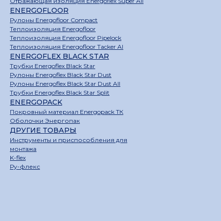
Отражающая изоляция Energoflex Super All
ENERGOFLOOR
Рулоны Energofloor Compact
Теплоизоляция Energofloor
Теплоизоляция Energofloor Pipelock
Теплоизоляция Energofloor Tacker Al
ENERGOFLEX BLACK STAR
Трубки Energoflex Black Star
Рулоны Energoflex Black Star Dust
Рулоны Energoflex Black Star Dust All
Трубки Energoflex Black Star Split
ENERGOPACK
Покровный материал Energopack ТК
Оболочки Энергопак
ДРУГИЕ ТОВАРЫ
Инструменты и приспособления для
монтажа
K-flex
Ру-флекс