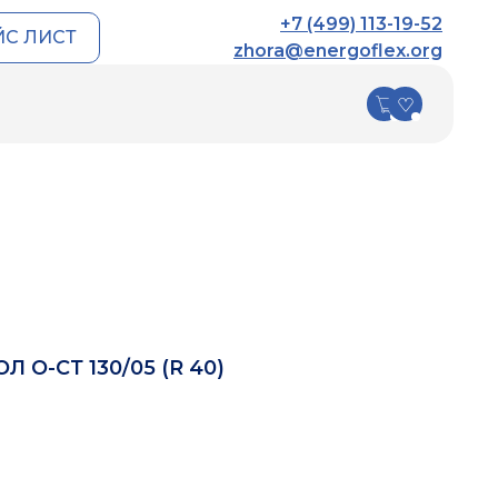
+7 (499) 113-19-52
ЙС ЛИСТ
zhora@energoflex.org
ENERGOFLEX BLACK
ENERGOPACK
STAR
Покровный материал
Energopack ТК
Трубки Energoflex
Оболочки Энергопак
Black Star
Рулоны Energoflex
Black Star Dust
Рулоны Energoflex
Black Star Dust All
О-СТ 130/05 (R 40)
Трубки Energoflex
Black Star Split