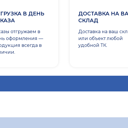
ГРУЗКА В ДЕНЬ
ДОСТАВКА НА В
КАЗА
СКЛАД
казы отгружаем в
Доставка на ваш ск
нь оформления —
или объект любой
одукция всегда в
удобной ТК.
личии.