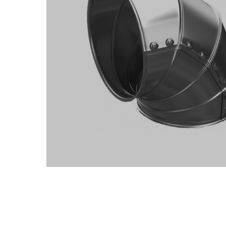
приспособления для
монтажа
K-flex
Ру-флекс