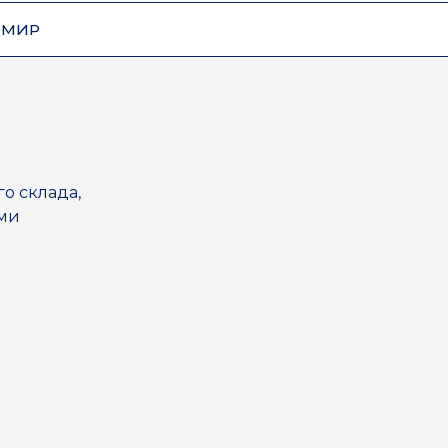
ОМИР
го склада,
ями