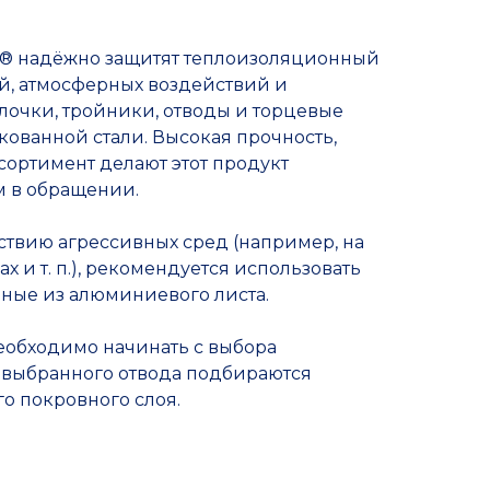
k® надёжно защитят теплоизоляционный
й, атмосферных воздействий и
лочки, тройники, отводы и торцевые
кованной стали. Высокая прочность,
сортимент делают этот продукт
 в обращении.
ствию агрессивных сред (например, на
 и т. п.), рекомендуется использовать
нные из алюминиевого листа.
еобходимо начинать с выбора
 выбранного отвода подбираются
о покровного слоя.