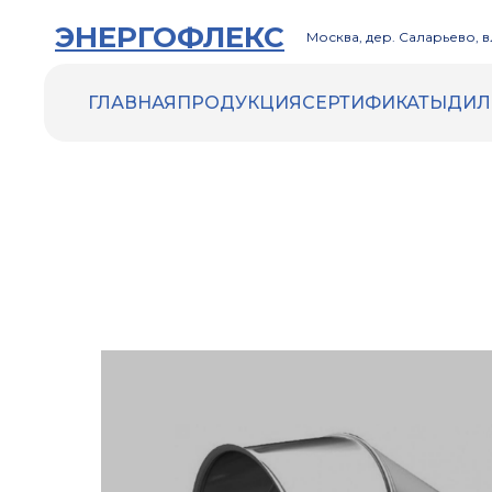
ЭНЕРГОФЛЕКС
Москва, дер. Саларьево, вл
ГЛАВНАЯ
ПРОДУКЦИЯ
СЕРТИФИКАТЫ
ДИЛ
ENERGOFLEX
ENERGOCELL HT
ACOUSTIC
Трубки Energocell HT
Рулоны Energocell HT
ENERGOFLEX VENT
ENERGOMAX
Трубки Energomax
Рулоны Energomax
ДРУГИЕ ТОВАРЫ
Инструменты и