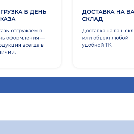
ГРУЗКА В ДЕНЬ
ДОСТАВКА НА В
КАЗА
СКЛАД
казы отгружаем в
Доставка на ваш ск
нь оформления —
или объект любой
одукция всегда в
удобной ТК.
личии.