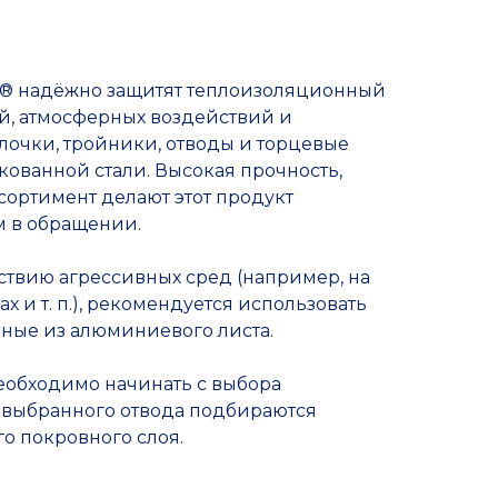
k® надёжно защитят теплоизоляционный
й, атмосферных воздействий и
лочки, тройники, отводы и торцевые
кованной стали. Высокая прочность,
сортимент делают этот продукт
 в обращении.
ствию агрессивных сред (например, на
 и т. п.), рекомендуется использовать
нные из алюминиевого листа.
еобходимо начинать с выбора
 выбранного отвода подбираются
о покровного слоя.