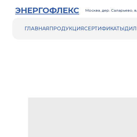
ЭНЕРГОФЛЕКС
Москва, дер. Саларьево, вл
ГЛАВНАЯ
ПРОДУКЦИЯ
СЕРТИФИКАТЫ
ДИЛ
ENERGOFLEX
ENERGOCELL HT
ACOUSTIC
Трубки Energocell HT
Рулоны Energocell HT
ENERGOFLEX VENT
ENERGOMAX
Трубки Energomax
Рулоны Energomax
ДРУГИЕ ТОВАРЫ
Инструменты и