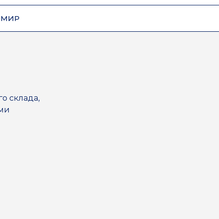
ОМИР
го склада,
ями