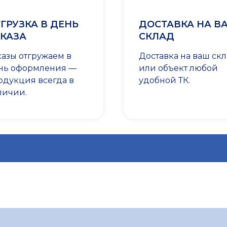
ГРУЗКА В ДЕНЬ
ДОСТАВКА НА В
КАЗА
СКЛАД
казы отгружаем в
Доставка на ваш ск
нь оформления —
или объект любой
одукция всегда в
удобной ТК.
личии.