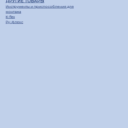
ДРУГИЕ ТОВАРЫ
Инструменты и приспособления для
монтажа
K-flex
Ру-флекс