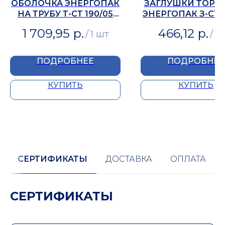
ОБОЛОЧКА ЭНЕРГОПАК
ЗАГЛУШКИ ТОРЦ
НА ТРУБУ Т-СТ 190/05
ЭНЕРГОПАК З-СТ 1
(1М)
1 709,95
р.
466,12
р.
/
1 шт
/
1 
ПОДРОБНЕЕ
ПОДРОБНЕЕ
КУПИТЬ
КУПИТЬ
СЕРТИФИКАТЫ
ДОСТАВКА
ОПЛАТА
СЕРТИФИКАТЫ