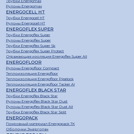
Трубки Energomax
Рулоны Energomax
ENERGOCELL HT
Трубки Energocell HT
Рулоны Energocell HT
ENERGOFLEX SUPER
Трубки Energoflex Super
Рулоны Energoflex Super
Трубки Energoflex Super Sk
Трубки Energoflex Super Protect
Отражающая изоляция Energoflex Super All
ENERGOFLOOR
Рулоны Energofloor Compact
Теплоизоляция Energofloor
Теплоизоляция Energofloor Pipelock
Теплоизоляция Energofloor Tacker Al
ENERGOFLEX BLACK STAR
Трубки Energoflex Black Star
Рулоны Energoflex Black Star Dust
Рулоны Energoflex Black Star Dust All
Трубки Energoflex Black Star Split
ENERGOPACK
Покровный материал Energopack ТК
Оболочки Энергопак