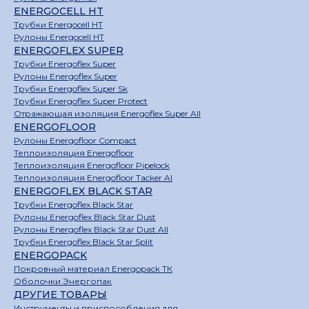
ENERGOCELL HT
Трубки Energocell HT
Рулоны Energocell HT
ENERGOFLEX SUPER
Трубки Energoflex Super
Рулоны Energoflex Super
Трубки Energoflex Super Sk
Трубки Energoflex Super Protect
Отражающая изоляция Energoflex Super All
ENERGOFLOOR
Рулоны Energofloor Compact
Теплоизоляция Energofloor
Теплоизоляция Energofloor Pipelock
Теплоизоляция Energofloor Tacker Al
ENERGOFLEX BLACK STAR
Трубки Energoflex Black Star
Рулоны Energoflex Black Star Dust
Рулоны Energoflex Black Star Dust All
Трубки Energoflex Black Star Split
ENERGOPACK
Покровный материал Energopack ТК
Оболочки Энергопак
ДРУГИЕ ТОВАРЫ
Инструменты и приспособления для