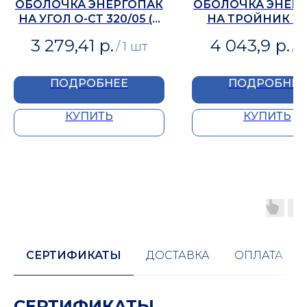
ОБОЛОЧКА ЭНЕРГОПАК
ОБОЛОЧКА ЭНЕР
НА УГОЛ О-СТ 320/05 (R
НА ТРОЙНИК ТР
215)
320/05
3 279,41
р.
4 043,9
р.
/
1 шт
/
1
ПОДРОБНЕЕ
ПОДРОБНЕЕ
КУПИТЬ
КУПИТЬ
СЕРТИФИКАТЫ
ДОСТАВКА
ОПЛАТА
СЕРТИФИКАТЫ