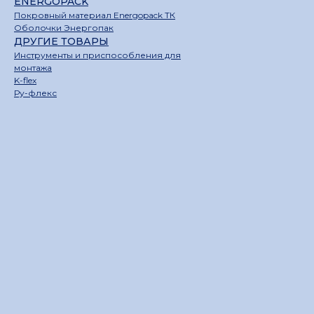
ENERGOPACK
Покровный материал Energopack ТК
Оболочки Энергопак
ДРУГИЕ ТОВАРЫ
Инструменты и приспособления для
монтажа
K-flex
Ру-флекс