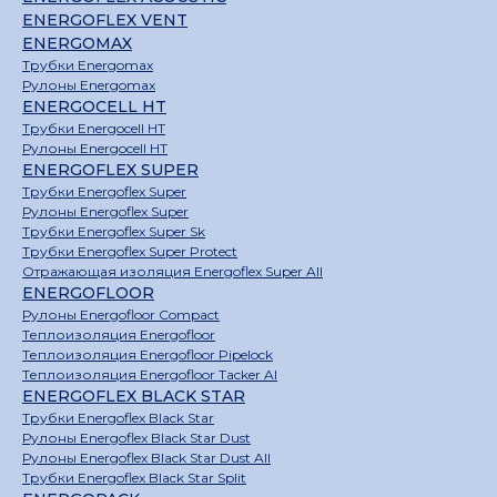
ENERGOFLEX VENT
ENERGOMAX
Трубки Energomax
Рулоны Energomax
ENERGOCELL HT
Трубки Energocell HT
Рулоны Energocell HT
ENERGOFLEX SUPER
Трубки Energoflex Super
Рулоны Energoflex Super
Трубки Energoflex Super Sk
Трубки Energoflex Super Protect
Отражающая изоляция Energoflex Super All
ENERGOFLOOR
Рулоны Energofloor Compact
Теплоизоляция Energofloor
Теплоизоляция Energofloor Pipelock
Теплоизоляция Energofloor Tacker Al
ENERGOFLEX BLACK STAR
Трубки Energoflex Black Star
Рулоны Energoflex Black Star Dust
Рулоны Energoflex Black Star Dust All
Трубки Energoflex Black Star Split