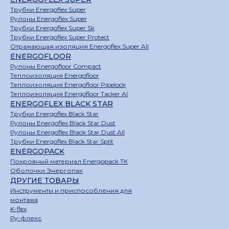
Трубки Energoflex Super
Рулоны Energoflex Super
Трубки Energoflex Super Sk
Трубки Energoflex Super Protect
Отражающая изоляция Energoflex Super All
ENERGOFLOOR
Рулоны Energofloor Compact
Теплоизоляция Energofloor
Теплоизоляция Energofloor Pipelock
Теплоизоляция Energofloor Tacker Al
ENERGOFLEX BLACK STAR
Трубки Energoflex Black Star
Рулоны Energoflex Black Star Dust
Рулоны Energoflex Black Star Dust All
Трубки Energoflex Black Star Split
ENERGOPACK
Покровный материал Energopack ТК
Оболочки Энергопак
ДРУГИЕ ТОВАРЫ
Инструменты и приспособления для
монтажа
K-flex
Ру-флекс